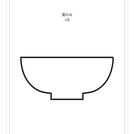
湯のみ
5点