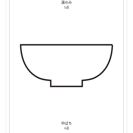
湯のみ
5点
中ばち
4点