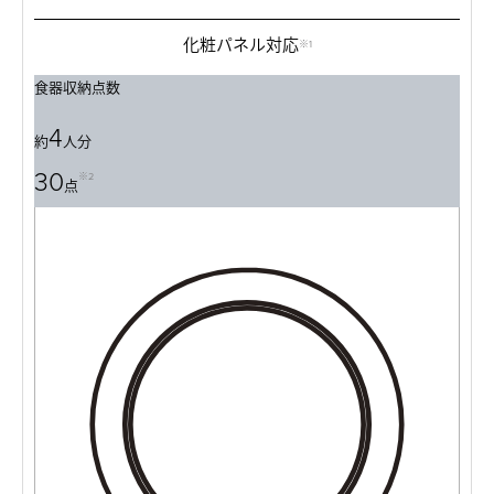
化粧パネル対応
※1
食器収納点数
4
約
人分
30
※2
点