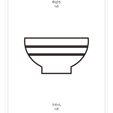
中ばち
5点
汁わん
6点