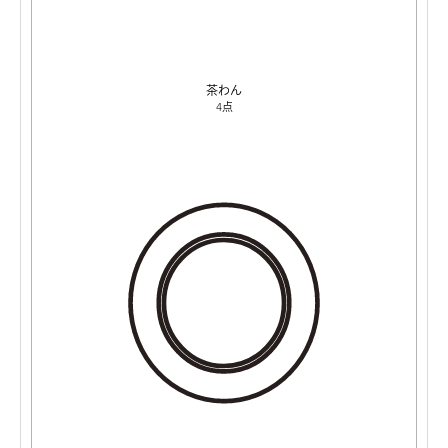
茶わん
4点