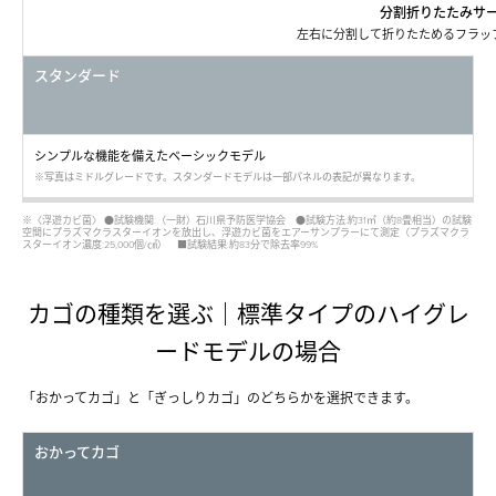
分割折りたたみサ
左右に分割して折りたためるフラッ
スタンダード
シンプルな機能を備えたベーシックモデル
※写真はミドルグレードです。スタンダードモデルは一部パネルの表記が異なります。
※〈浮遊カビ菌〉 ●試験機関:（一財）石川県予防医学協会 ●試験方法:約31㎥（約8畳相当）の試験
空間にプラズマクラスターイオンを放出し、浮遊カビ菌をエアーサンプラーにて測定（プラズマクラ
スターイオン濃度:25,000個/㎤） ■試験結果:約83分で除去率99%
カゴの種類を選ぶ｜標準タイプのハイグレ
ードモデルの場合
「おかってカゴ」と「ぎっしりカゴ」のどちらかを選択できます。
おかってカゴ