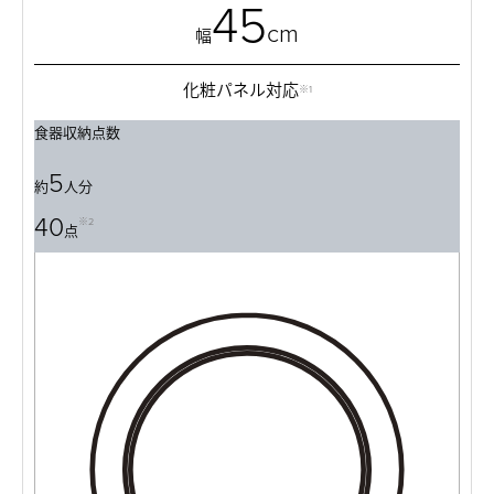
45
cm
幅
化粧パネル対応
※1
食器収納点数
5
約
人分
40
※2
点