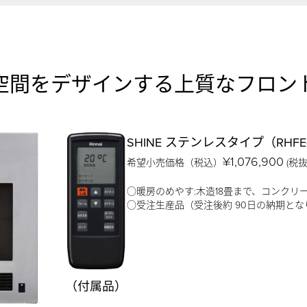
空間をデザインする上質なフロン
SHINE ステンレスタイプ（RHFE-75
¥1,076,900
希望小売価格（税込）
(税抜
○暖房のめやす:木造18畳まで、コンクリ
○受注生産品（受注後約 90日の納期とな