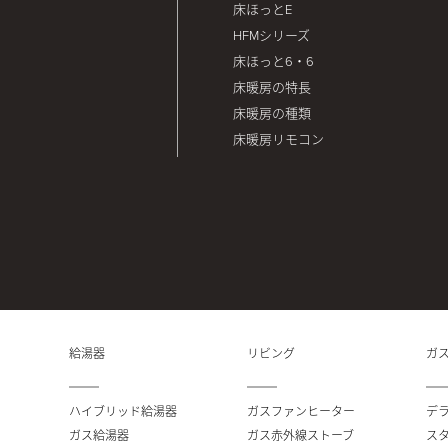
床ほっとE
HFMシリーズ
床ほっと6・6
］
床暖房の特長
床暖房の種類
床暖房リモコン
給湯器
リビング
ガ
ハイブリッド給湯器
ガスファンヒーター
デ
ガス給湯器
ガス赤外線ストーブ
ス