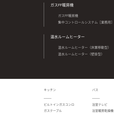
ガスFF暖房機
ガスFF暖房機
集中コントロールシステム［業務用
温水ルームヒーター
温水ルームヒーター（床置移動型）
温水ルームヒーター（壁掛型）
キッチン
バス
ビルトインガスコンロ
浴室テレビ
ガステーブル
浴室暖房乾燥機