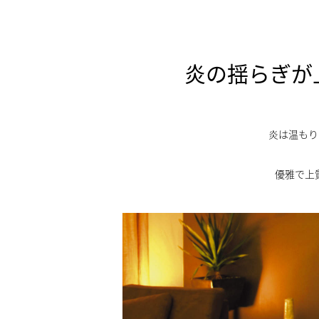
炎の揺らぎが
炎は温もり
優雅で上