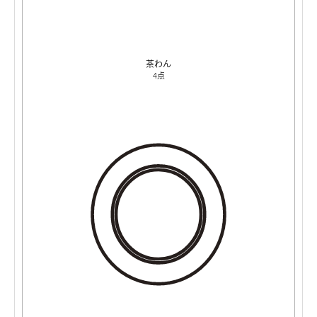
茶わん
4点