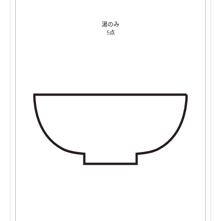
湯のみ
5点