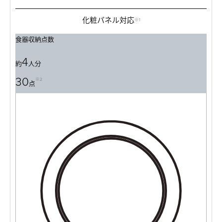
化粧パネル対応
※1
食器収納点数
4
約
人分
30
※2
点