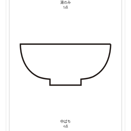
湯のみ
5点
中ばち
4点