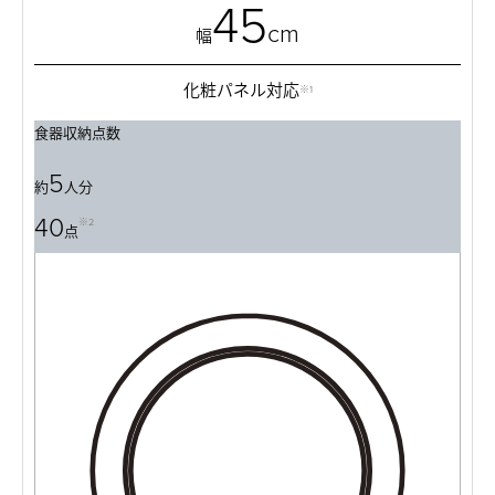
45
cm
幅
化粧パネル対応
※1
食器収納点数
5
約
人分
40
※2
点