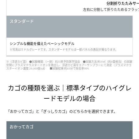
分割折りたたみサ
左右に分割して折りたためるフラッ
スタンダード
シンプルな機能を備えたベーシックモデル
※写真はミドルグレードです。スタンダードモデルは一部パネルの表記が異なります。
※〈浮遊カビ菌〉 ●試験機関:（一財）石川県予防医学協会 ●試験方法:約31㎥（約8畳相当）の試験
空間にプラズマクラスターイオンを放出し、浮遊カビ菌をエアーサンプラーにて測定（プラズマクラ
スターイオン濃度:25,000個/㎤） ■試験結果:約83分で除去率99%
カゴの種類を選ぶ｜標準タイプのハイグレ
ードモデルの場合
「おかってカゴ」と「ぎっしりカゴ」のどちらかを選択できます。
おかってカゴ