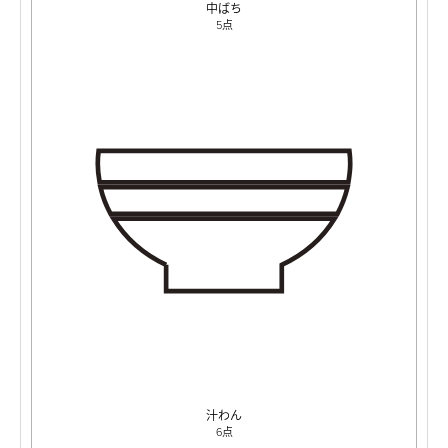
中ばち
5点
汁わん
6点