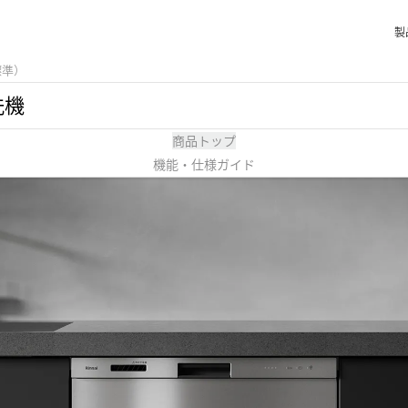
製
標準）
洗機
商品トップ
機能・仕様ガイド