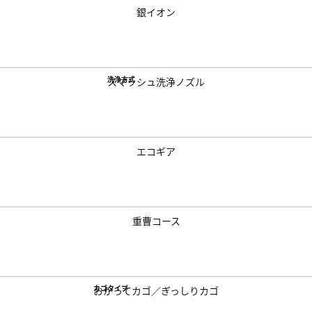
銀イオン
洗浄方式
スマッシュ洗浄ノズル
エコギア
重曹コース
カゴタイプ
おかってカゴ／
ぎっしりカゴ