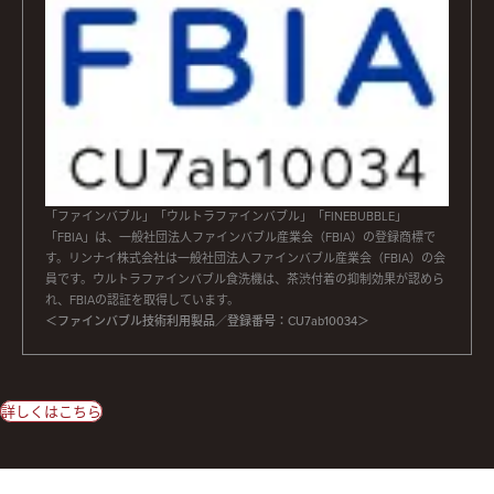
「ファインバブル」「ウルトラファインバブル」「FINEBUBBLE」
「FBIA」は、一般社団法人ファインバブル産業会（FBIA）の登録商標で
す。リンナイ株式会社は一般社団法人ファインバブル産業会（FBIA）の会
員です。ウルトラファインバブル食洗機は、茶渋付着の抑制効果が認めら
れ、FBIAの認証を取得しています。
＜ファインバブル技術利用製品／登録番号：CU7ab10034＞
詳しくはこちら