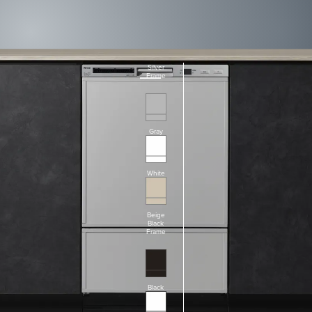
Silver
Frame
Gray
White
Beige
Black
Frame
Black