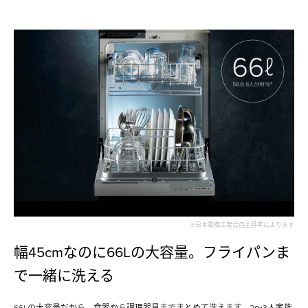
※日本電機工業会自主基準によります
幅45cmなのに66Lの大容量。フライパンま
で⼀緒に洗える
66Lの大容量だから、⾷器から調理器具までまとめて洗えます。2〜3人家族