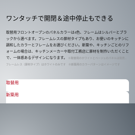
ワンタッチで開閉＆途中停⽌もできる
取替用フロントオープンのパネルカラーは4色、フレームはシルバーとブラ
ックから選べます。フレームレスの扉材タイプもあり、お使いのキッチンに
調和したカラーとフレームをお選びください。新築や、キッチンごとのリフ
ォームの場合は、キッチンメーカーや取付工務店に扉材を制作いただくこと
で、一体感あるデザインになります。
※取替用のホワイトとベージュのパネルは別売 、
フレームレス（扉材タイプ）はホワイトのみです ※新築用のカラーパターンはイメージです
取替用
新築用