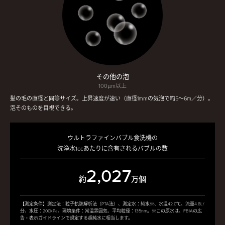
その他の泡
100μm以上
髪の毛の直径と同等サイズ。上昇速度が速い（直径1mmの気泡で約5〜6m／分）。
泡そのものを目視できる。
ウルトラファインバブル食洗機の
洗浄水1ccあたりに含有されるバブルの数
2,027
約
万個
【測定条件】測定法：粒子軌跡解析法（PTA法）、測定水：純水※、水温42.0℃、流量4.8L/
分、水圧：200kPa、環境条件：常温雰囲気、平均粒径：135nm。※この原水は、FBIAの広
告・表示ガイドラインで規定する超純水に相当します。