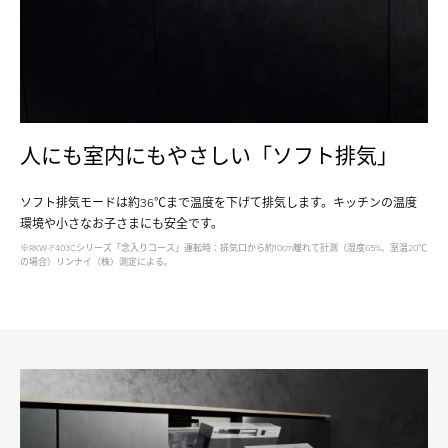
⼈にも室内にもやさしい「ソフト排気」
ソフト排気モードは約36℃まで温度を下げて排気します。キッチンの温度
環境や⼩さなお⼦さまにも安全です。
※RKW-F403Cシリーズ「念⼊りコース」運転時：排気⼝から約10cm離れて計測（湿度65%、室温20℃
の場合）リンナイ（株）測定による。