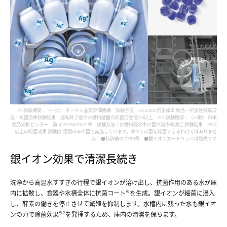
※ 試験機関：（一財） ボーケン品質評価機構 試験方法：JIS Z2801抗菌加工 製品－抗菌性試験方
法・抗菌効果試験結果：運転終了後の水槽内壁面の抗菌活性値2.0以上 ※2 試験機関：（一財） 日本
食品分析センター 第14127054001-01号 試験方法：水槽内残水中の菌の減少率測定 試験結果：99％
以上の除菌効果 試験は1種類のみの菌で実施しています。すべての菌を除菌できるわけではありませ
ん ●特許第6117750号 ●銀イオンカートリッジは別売です
銀イオン効果で清潔長続き
洗浄から高温水すすぎの行程で銀イオンが溶け出し、抗菌作用のある水が庫
※
内に拡散し、食器や水槽全体に抗菌コート
を生成。銀イオンが細菌に浸入
し、酵素の働きを停止させて繁殖を抑制します。水槽内に残った水も銀イオ
※2
ンの力で除菌効果
を発揮するため、庫内の清潔を保ちます。