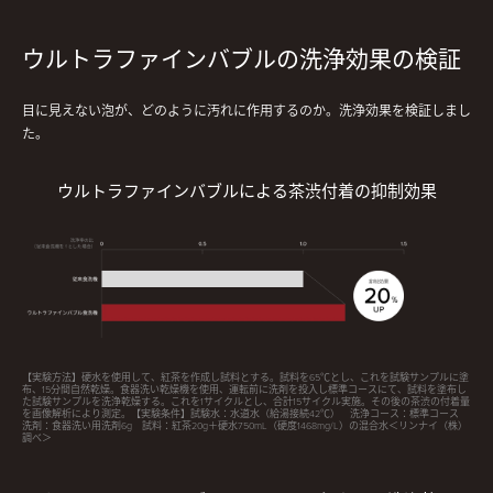
ウルトラファインバブルの洗浄効果の検証
目に見えない泡が、どのように汚れに作用するのか。洗浄効果を検証しまし
た。
ウルトラファインバブルによる茶渋付着の抑制効果
【実験方法】硬水を使用して、紅茶を作成し試料とする。試料を65℃とし、これを試験サンプルに塗
布、15分間自然乾燥。食器洗い乾燥機を使用、運転前に洗剤を投入し標準コースにて、試料を塗布し
た試験サンプルを洗浄乾燥する。これを1サイクルとし、合計15サイクル実施。その後の茶渋の付着量
を画像解析により測定。【実験条件】試験水：水道水（給湯接続42℃） 洗浄コース：標準コース
洗剤：食器洗い用洗剤6g 試料：紅茶20g＋硬水750mL（硬度1468mg/L）の混合水＜リンナイ（株）
調べ＞