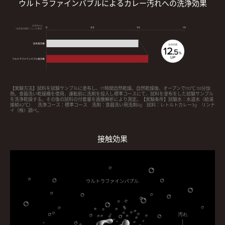
ウルトラファインバブルによるカレー汚れへの洗浄効果
【実験方法】試料を試験サンプルに塗布し、17時間自然乾燥。自然乾燥後、オープンで110℃ 38分加
熱。食器洗い乾燥機を使用、運転前に洗剤を投入し標準コースにて、試料を塗布をした試験サンプル
を洗浄乾燥する。その後の試料の付着量を画像解析により測定。【実験条件】試験水：水道水（給湯
接続42℃） 洗浄コース：標準コース 洗剤：食器洗い用洗剤6g 試料：レトルトカレー3g リンナ
イ（株）調べ。
接触効果