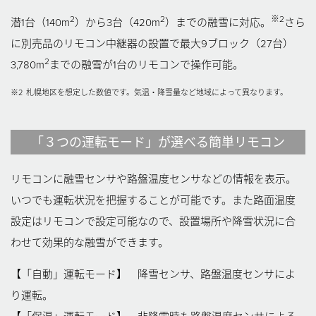
2
2
※2
潜1台（140m
）から3台（420m
）までの融雪に対応。
さら
に別売品のリモコン中継器の設置で最大9ブロック（27台）
2
3,780m
までの融雪が1台のリモコンで操作可能。
※2
札幌地区を想定した数値です。気温・降雪量など地域によって異なります。
「３つの運転モード」が選べる簡単リモコン
リモコンに融雪センサや路盤温度センサなどの情報を表示。
いつでも運転状況を把握することが可能です。
また路面温度
設定はリモコンで設定可能なので、設置場所や降雪状況に合
わせて効果的な融雪ができます。
【「自動」運転モード】 降雪センサ、路盤温度センサによ
り運転。