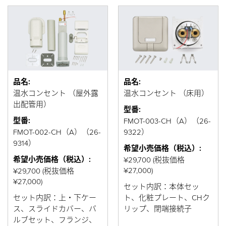
品名:
品名:
温水コンセント （屋外露
温水コンセント （床用）
出配管用）
型番:
型番:
FMOT-003-CH（A）（26-
FMOT-002-CH（A）（26-
9322）
9314）
希望小売価格（税込）:
希望小売価格（税込）:
¥29,700 (税抜価格
¥27,000)
¥29,700 (税抜価格
¥27,000)
セット内訳：本体セッ
セット内訳：上・下ケー
ト、化粧プレート、CHク
ス、スライドカバー、バ
リップ、閉端接続子
ルブセット、フランジ、