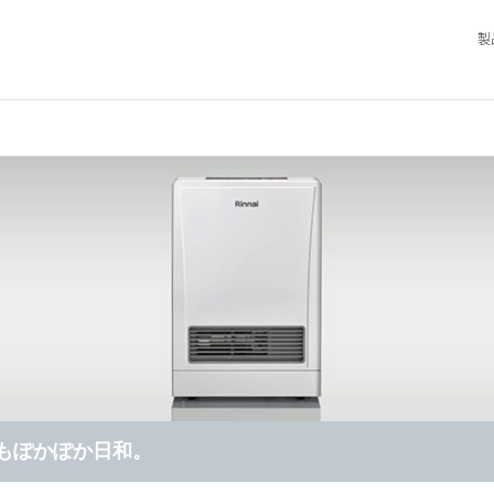
製
もぽかぽか日和。