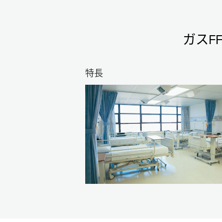
ガスF
特長