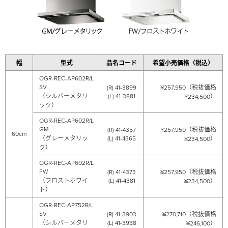
幅
型式
品名コード
希望小売価格（税込）
OGR-REC-AP602R/L
SV
(R) 41-3899
¥257,950（税抜価格
（シルバーメタリ
(L) 41-3881
¥234,500）
ック）
OGR-REC-AP602R/L
GM
(R) 41-4357
¥257,950（税抜価格
60cm
（グレーメタリッ
(L) 41-4365
¥234,500）
ク）
OGR-REC-AP602R/L
FW
(R) 41-4373
¥257,950（税抜価格
（フロストホワイ
(L) 41-4381
¥234,500）
ト）
OGR-REC-AP752R/L
SV
(R) 41-3903
¥270,710（税抜価格
（シルバーメタリ
(L) 41-3938
¥246,100）