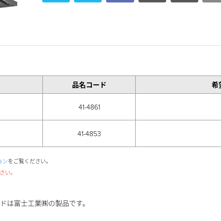
品名コード
希
41-4861
41-4853
ョン
をご覧ください。
さい。
ドは富士工業㈱の製品です。