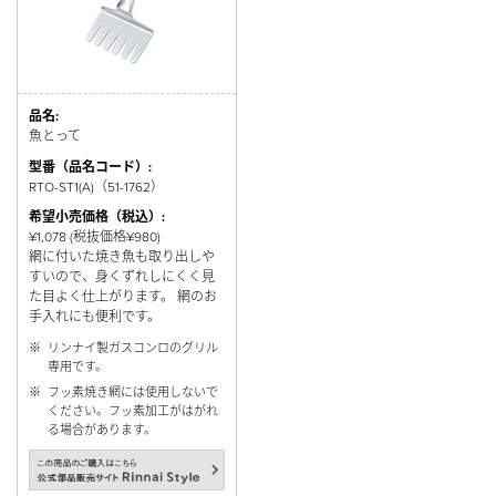
品名:
魚とって
型番（品名コード）:
RTO-ST1(A)（51-1762）
希望小売価格（税込）:
¥1,078 (税抜価格¥980)
網に付いた焼き魚も取り出しや
すいので、身くずれしにくく見
た目よく仕上がります。 網のお
手入れにも便利です。
※
リンナイ製ガスコンロのグリル
専用です。
※
フッ素焼き網には使用しないで
ください。フッ素加工がはがれ
る場合があります。