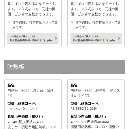
煮こぼれで汚れるのをガードし
煮こぼれで汚れるのをガードし
ます。フタ式なので、元栓の開
ます。フタ式なので、元栓の開
閉・ゴム管の点検ができます。
閉・ゴム管の点検ができます。
※
標準約59cm後方排気シリーズ専
※
標準約59cm後方排気シリーズ専
用です。
用です。
防熱板
品名:
品名:
防熱板 50S2（流し台、調理
防熱板 55S2（側壁用・壁ビス
台）
止めタイプ）
型番（品名コード）:
型番（品名コード）:
RB-55S2(52-2354)
RB-50S2（52-2397）
希望小売価格（税込）:
希望小売価格（税込）:
¥9,680 (税抜価格¥8,800)
¥8,140 (税抜価格¥7,400)
側壁用防熱板。コンロと側壁の
流し台、調理台用防熱板。コン