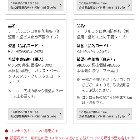
品名:
品名:
テーブルコンロ専用防熱板（側
テーブルコンロ専用防熱板（側
壁用・壁ビス止め不要タイプ）
壁用・壁ビス止め不要タイプ）
型番（品名コード）:
型番（品名コード）:
RB-T40SG2(52-2400)
RB-T40SM2(52-2418)
希望小売価格（税込）:
希望小売価格（税込）:
¥16,500 (税抜価格¥15,000)
¥16,500 (税抜価格¥15,000)
本体側面取付 ガラス・パール
本体側面取付 フッ素用
クリスタル・クリスタルコート
※
一部ご使用いただけないコンロ
タイプ
がございますので、取扱説明書
をご確認ください。
※
コンロ天板の端から側壁まで1cm
以上必要です。
※
コンロ天板の端から側壁まで1cm
以上必要です。
●
リンナイ製ガスコンロ専用です
●
設置場所で、可燃性の壁（ステンレス板などを 張りつけた可燃性の壁も含む）か