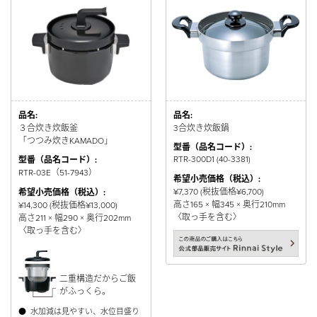
品名:
品名:
３合炊き炊飯釜
3合炊き炊飯鍋
「つつみ炊きKAMADO」
型番（品名コード）:
RTR-300D1 (40-3381)
型番（品名コード）:
RTR-03E（51-7943）
希望小売価格（税込）:
¥7,370 (税抜価格¥6,700)
希望小売価格（税込）:
高さ165 × 幅345 × 奥行210mm
¥14,300 (税抜価格¥13,000)
〈取っ手を含む〉
高さ211 × 幅290 × 奥行202mm
〈取っ手を含む〉
二重構造だからご飯
がふっくら。
●
水加減は見やすい、水位目盛り