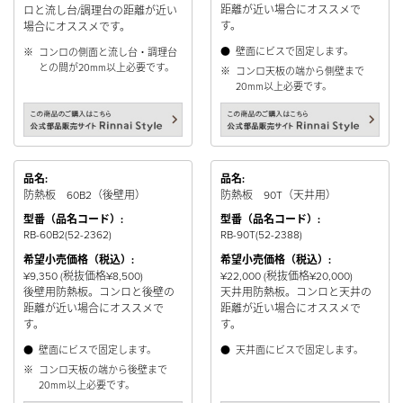
距離が近い場合にオススメで
ロと流し台/調理台の距離が近い
す。
場合にオススメです。
●
壁面にビスで固定します。
※
コンロの側面と流し台・調理台
との間が20mm以上必要です。
※
コンロ天板の端から側壁まで
20mm以上必要です。
品名:
品名:
防熱板 60B2（後壁用）
防熱板 90T（天井用）
型番（品名コード）:
型番（品名コード）:
RB-60B2(52-2362)
RB-90T(52-2388)
希望小売価格（税込）:
希望小売価格（税込）:
¥9,350 (税抜価格¥8,500)
¥22,000 (税抜価格¥20,000)
後壁用防熱板。コンロと後壁の
天井用防熱板。コンロと天井の
距離が近い場合にオススメで
距離が近い場合にオススメで
す。
す。
●
壁面にビスで固定します。
●
天井面にビスで固定します。
※
コンロ天板の端から後壁まで
20mm以上必要です。