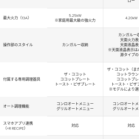
ロー
5.25kW
最大火力（13A）
4.20kW
※家庭用最大級の強火力
カンガルー
天面火力表
操作部のスタイル
カンガルー収納
天面液晶表
※天面液晶表示はAC
源タイプの
ザ・ココット（ま
ザ・ココット
コットラウン
付属する専用調理器具
ココットプレート
ココットプレ
トースト・ピザプレート
トースト・ピザ
※モデルにより選
コンロオートメニュー
コンロオートメ
オート調理機能
グリルオートメニュー
グリルオートメ
スマホアプリ連携
対応
対応
（+R RECIPE）