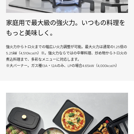
家庭用で最大級の強火力。いつもの料理を
もっと美味しく。
強火力からトロ火までの幅広い火力調整が可能。最大火力は通常の1.25倍の
5.25㎾（4,510kcal/h）※。強火力ならではの中華料理、炒め物からトロ火の
煮込料理まで、多彩なメニューに対応します。
※大バーナー。ガス種13A・12Aのみ、LPの場合4.65kW（4,000kcal/h）