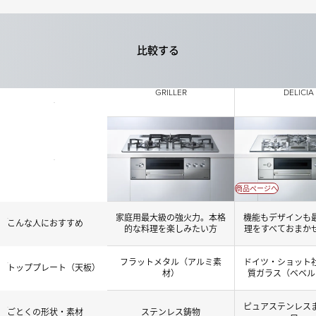
比較する
GRILLER
DELICIA
商品ページへ
家庭用最大級の強火力。本格
機能もデザインも
こんな人におすすめ
的な料理を楽しみたい方
理をすべておまか
フラットメタル（アルミ素
ドイツ・ショット
トッププレート（天板）
材）
質ガラス（ベベル
ピュアステンレス
ごとくの形状・素材
ステンレス鋳物