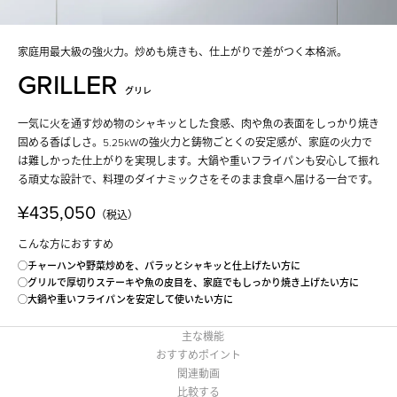
家庭用最大級の強火力。炒めも焼きも、仕上がりで差がつく本格派。
GRILLER
グリレ
一気に火を通す炒め物のシャキッとした食感、肉や魚の表面をしっかり焼き
固める香ばしさ。5.25kWの強火力と鋳物ごとくの安定感が、家庭の火力で
は難しかった仕上がりを実現します。大鍋や重いフライパンも安心して振れ
る頑丈な設計で、料理のダイナミックさをそのまま食卓へ届ける一台です。
¥435,050
（税込）
こんな方におすすめ
◯チャーハンや野菜炒めを、パラッとシャキッと仕上げたい方に
◯グリルで厚切りステーキや魚の皮目を、家庭でもしっかり焼き上げたい方に
◯大鍋や重いフライパンを安定して使いたい方に
主な機能
おすすめポイント
関連動画
比較する