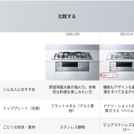
比較する
GRILLER
DELICIA
商品ページへ
家庭用最大級の強火力。本格
機能もデザインも
こんな人におすすめ
的な料理を楽しみたい方
理をすべておまか
フラットメタル（アルミ素
ドイツ・ショット
トッププレート（天板）
材）
質ガラス（ベベル
ピュアステンレス
ごとくの形状・素材
ステンレス鋳物
ロー