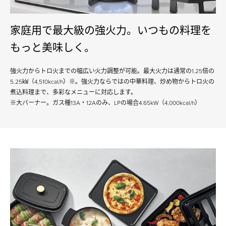
家庭用で最大級の強火力。いつもの料理を
もっと美味しく。
強火力からトロ火までの幅広い火力調整が可能。最大火力は通常の1.25倍の
5.25㎾（4,510kcal/h）※。強火力ならではの中華料理、炒め物からトロ火の
煮込料理まで、多彩なメニューに対応します。
※大バーナー。ガス種13A・12Aのみ、LPの場合4.65kW（4,000kcal/h）