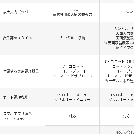
5.25kW
最大火力（13A）
4.20kW
※家庭用最大級の強火力
カンガルー
天面火力表
操作部のスタイル
カンガルー収納
天面液晶表
※天面液晶表示はAC
源タイプの
ザ・ココット（ま
ザ・ココット
コットラウン
付属する専用調理器具
ココットプレート
ココットプレ
トースト・ピザプレート
トースト・ピザ
※モデルにより選
コンロオートメニュー
コンロオートメ
オート調理機能
グリルオートメニュー
グリルオートメ
スマホアプリ連携
対応
対応
（+R RECIPE）
60cm／75