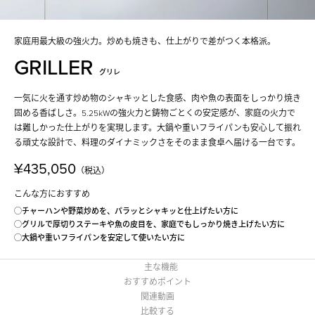
家庭用最大級の強火力。炒めも焼きも、仕上がりで差がつく本格派。
GRILLER
グリレ
一気に火を通す炒め物のシャキッとした食感、肉や魚の表面をしっかり焼き
固める香ばしさ。5.25kWの強火力と鋳物ごとくの安定感が、家庭の火力で
は難しかった仕上がりを実現します。大鍋や重いフライパンも安心して振れ
る頑丈な設計で、料理のダイナミックさをそのまま食卓へ届ける一台です。
¥435,050
（税込）
こんな方におすすめ
◯チャーハンや野菜炒めを、パラッとシャキッと仕上げたい方に
◯グリルで厚切りステーキや魚の皮目を、家庭でもしっかり焼き上げたい方に
◯大鍋や重いフライパンを安定して使いたい方に
主な機能
おすすめポイント
関連動画
比較する