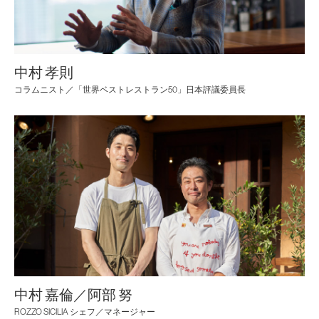
中村 孝則
コラムニスト／「世界ベストレストラン50」
日本評議委員長
中村 嘉倫／阿部 努
ROZZO SICILIA シェフ／マネージャー