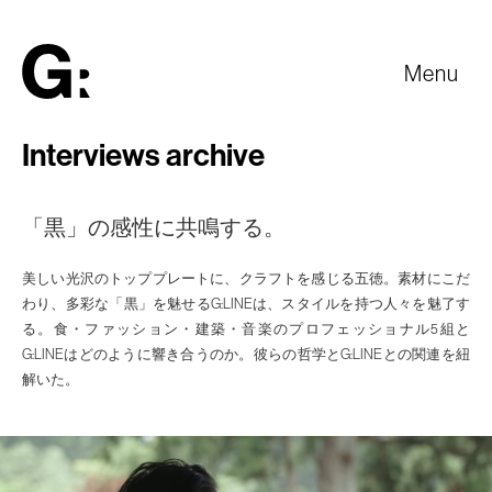
Products
Spec / Price
Menu
G;
Interviews archive
Oven
「黒」の感性に共鳴する。
Products
Spec / Price
美しい光沢のトッププレートに、クラフトを感じる五徳。素材にこだ
わり、多彩な「黒」を魅せるG:LINEは、スタイルを持つ人々を魅了す
る。食・ファッション・建築・音楽のプロフェッショナル5組と
G:LINEはどのように響き合うのか。彼らの哲学とG:LINEとの関連を紐
解いた。