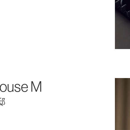
ouse M
邸