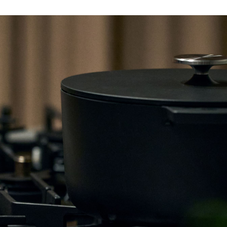
 Hob, IH
Oven
Products
Products
Spec / Price
Spec / Price