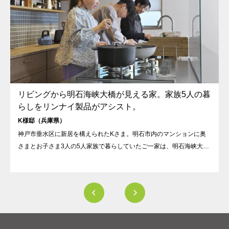
リビングから明石海峡大橋が見える家。家族5人の暮
らしをリンナイ製品がアシスト。
K様邸（兵庫県）
神戸市垂水区に新居を構えられたKさま。明石市内のマンションに奥
さまとお子さま3人の5人家族で暮らしていたご一家は、明石海峡大橋
が望める小高い住宅地の新居に移り住みました。「明石の湾岸にオフ
ィスがあり、いつも海を眺めながら仕事をしているので自宅でも再現
できたらと思い、海の見える場所を探しました」というKさま。