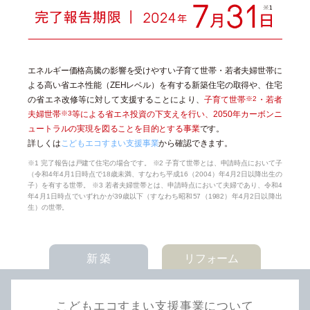
エネルギー価格高騰の影響を受けやすい子育て世帯・若者夫婦世帯に
よる高い省エネ性能（ZEHレベル）を有する新築住宅の取得や、住宅
の省エネ改修等に対して支援することにより、
子育て世帯
※2
・若者
夫婦世帯
※3
等による省エネ投資の下支えを行い、2050年カーボンニ
ュートラルの実現を図ることを目的とする事業
です。
詳しくは
こどもエコすまい支援事業
から確認できます。
※1 完了報告は戸建て住宅の場合です。 ※2 子育て世帯とは、申請時点において子
（令和4年4月1日時点で18歳未満、すなわち平成16（2004）年4月2日以降出生の
子）を有する世帯。 ※3 若者夫婦世帯とは、申請時点において夫婦であり、令和4
年4月1日時点でいずれかが39歳以下（すなわち昭和57（1982）年4月2日以降出
生）の世帯。
新 築
リフォーム
こどもエコすまい支援事業について