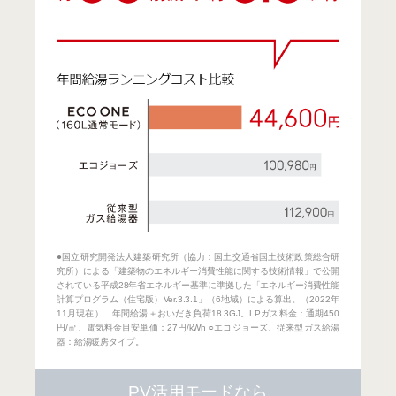
●国立研究開発法人建築研究所（協力：国土交通省国土技術政策総合研
究所）による「建築物のエネルギー消費性能に関する技術情報」で公開
されている平成28年省エネルギー基準に準拠した「エネルギー消費性能
計算プログラム（住宅版）Ver.3.3.1」（6地域）による算出。（2022年
11月現在） 年間給湯＋おいだき負荷18.3GJ。LPガス料金：通期450
円/㎥、電気料金目安単価：27円/kWh ○エコジョーズ、従来型ガス給湯
器：給湯暖房タイプ。
PV活用モードなら