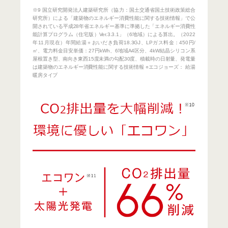
※9 国立研究開発法人建築研究所（協力：国土交通省国土技術政策総合
研究所）による「建築物のエネルギー消費性能に関する技術情報」で公
開されている平成28年省エネルギー基準に準拠した「エネルギー消費性
能計算プログラム（住宅版）Ver.3.3.1」（6地域）による算出。（2022
年11月現在）年間給湯＋おいだき負荷18.3GJ、LPガス料金：450円/
㎥、電力料金目安単価：27円kWh、6地域A4区分、4kW結晶シリコン系
屋根置き型、南向き東西15度未満の勾配30度、積載時の日射量、発電量
は建築物のエネルギー消費性能に関する技術情報 ○エコジョーズ： 給湯
暖房タイプ