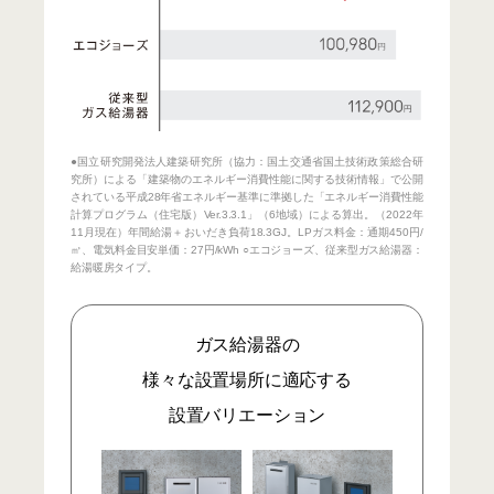
●国立研究開発法人建築研究所（協力：国土交通省国土技術政策総合研
究所）による「建築物のエネルギー消費性能に関する技術情報」で公開
されている平成28年省エネルギー基準に準拠した「エネルギー消費性能
計算プログラム（住宅版）Ver.3.3.1」（6地域）による算出。（2022年
11月現在）年間給湯＋おいだき負荷18.3GJ。LPガス料金：通期450円/
㎥、電気料金目安単価：27円/kWh ○エコジョーズ、従来型ガス給湯器：
給湯暖房タイプ。
ガス給湯器の
様々な設置場所に適応する
設置バリエーション