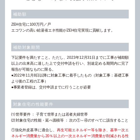
補助額
ZEH住宅に100万円／戸
エコワンの高い給湯省エネ性能がZEH住宅実現に貢献します。
補助対象期間
下記要件を満たすこと。ただし、2023年12月31日までに工事が補助額
以上の出来高に達した上で交付申請を行い、別途定める期間内に完了
報告が可能なものに限る。
●2022年11月8日以降に対象工事に着手したもの（対象工事：基礎工事
より後の工程の工事）
●事業者登録は、交付申請までに行うことが必要
対象住宅の性能要件
⑴ 世帯要件 ： 子育て世帯または若者夫婦世帯
⑵ 対象住宅の性能・延べ面積等 ： 次の①～④のすべてに該当すること
①強化外皮基準に適合し、
再生可能エネルギー等を除き、基準一次エ
ネルギー消費量から20％以上の一次エネルギー消費量が削減される性