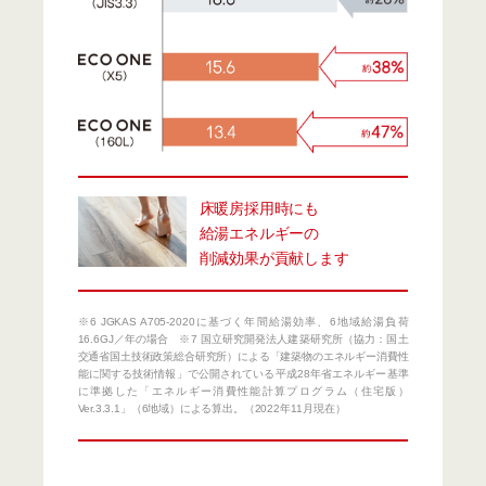
床暖房採用時にも
給湯エネルギーの
削減効果が貢献します
※6 JGKAS A705-2020に基づく年間給湯効率、6地域給湯負荷
16.6GJ／年の場合 ※7 国立研究開発法人建築研究所（協力：国土
交通省国土技術政策総合研究所）による「建築物のエネルギー消費性
能に関する技術情報」で公開されている平成28年省エネルギー基準
に準拠した「エネルギー消費性能計算プログラム（住宅版）
Ver.3.3.1」（6地域）による算出。（2022年11月現在）