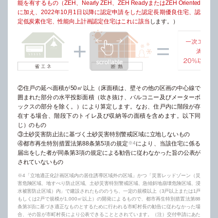
能を有するもの（ZEH、Nearly ZEH、ZEH ReadyまたはZEH Oriented
に加え、2022年10月1日以降に認定申請をした認定長期優良住宅、認
定低炭素住宅、性能向上計画認定住宅はこれに該当
します。）
②住戸の延べ面積が50㎡以上（床面積は、壁その他の区画の中心線で
囲まれた部分の水平投影面積（吹き抜け、バルコニー及びメーターボ
ックスの部分を除く。）により算定します。なお、住戸内に階段が存
在する場合、階段下のトイレ及び収納等の面積を含めます。以下同
じ）のもの
③土砂災害防止法に基づく土砂災害特別警戒区域に立地しないもの
④都市再生特別措置法第88条第5項の規定
※4
により、当該住宅に係る
届出をした者が同条第3項の規定による勧告に従わなかった旨の公表が
されていないもの
※4「立地適正化計画区域内の居住誘導区域外の区域」かつ「災害レッドゾーン（災
害危険区域、地すべり防止区域、土砂災害特別警戒区域、急傾斜地崩壊危険区域、浸
水被害防止区域）内」で建設されたもののうち、一定の規模以上（3戸以上または1戸
もしくは2戸で規模が1,000㎡以上）の開発によるもので、都市再生特別措置法第88
条第3項に基づき適正なものとするために行われる市町村長の勧告に従わなかった場
合、その旨が市町村長により公表できることとされています。（注）交付申請にあた