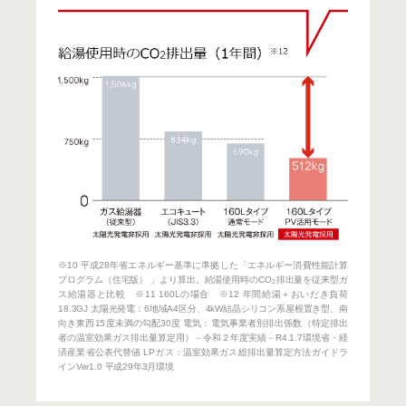
※10 平成28年省エネルギー基準に準拠した「エネルギー消費性能計算
プログラム（住宅版） 」より算出。給湯使用時のCO
排出量を従来型ガ
2
ス給湯器と比較 ※11 160Lの場合 ※12 年間給湯＋おいだき負荷
18.3GJ 太陽光発電：6地域A4区分、4kW結晶シリコン系屋根置き型、南
向き東西15度未満の勾配30度 電気：電気事業者別排出係数（特定排出
者の温室効果ガス排出量算定用）－令和２年度実績－R4.1.7環境省・経
済産業省公表代替値 LPガス：温室効果ガス総排出量算定方法ガイドラ
インVer1.0 平成29年3月環境