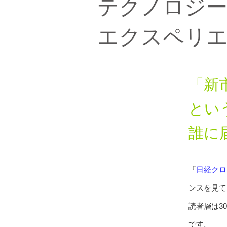
テクノロジ
エクスペリ
「新
とい
誰に
『
日経クロ
ンスを見て
読者層は3
です。