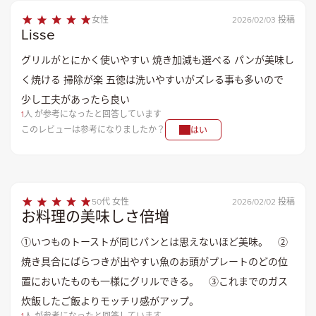
女性
2026/02/03 投稿
Lisse
グリルがとにかく使いやすい 焼き加減も選べる パンが美味し
く焼ける 掃除が楽 五徳は洗いやすいがズレる事も多いので
少し工夫があったら良い
1
人 が参考になったと回答しています
このレビューは参考になりましたか？
はい
50代 女性
2026/02/02 投稿
お料理の美味しさ倍増
①いつものトーストが同じパンとは思えないほど美味。 ②
焼き具合にばらつきが出やすい魚のお頭がプレートのどの位
置においたものも一様にグリルできる。 ③これまでのガス
炊飯したご飯よりモッチリ感がアップ。
1
人 が参考になったと回答しています