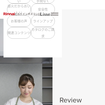
い
手間なく
直火だからおい
安全性
しい
ビルトインガスコンロ
お客様の声
ラインアップ
カタログのご請
関連コンテンツ
求
Review