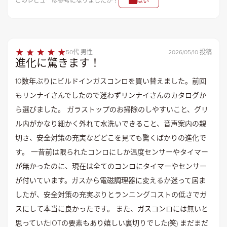
このレビューは参考になりましたか？
はい
50代 男性
2026/05/10 投稿
進化に驚きます！
10数年ぶりにビルドインガスコンロを買い替えました。前回
もリンナイさんでしたので迷わずリンナイさんのカタログか
ら選びました。 ガラストップのお掃除のしやすいこと、グリ
ル内がかなり細かく外れて水洗いできること、音声案内の親
切さ、安全対策の充実などどこを見ても驚くばかりの進化で
す。 一昔前は限られたコンロにしか温度センサーやタイマー
が無かったのに、現在は全てのコンロにタイマーやセンサー
が付いています。ガスから電磁調理器に変えるか迷って居ま
したが、安全対策の充実ぶりとランニングコストの低さでガ
スにして本当に良かったです。 また、ガスコンロには無いと
思っていたIOTの要素もあり嬉しい裏切りでした(笑) まだまだ