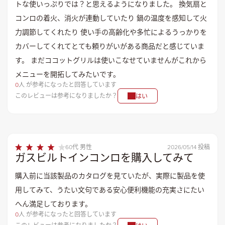
トな使いっぷりでは？と思えるようになりました。 換気扇と
コンロの着火、消火が連動していたり 鍋の温度を感知して火
力調節してくれたり 使い手の高齢化や多忙によるうっかりを
カバーしてくれてとても頼りがいがある商品だと感じていま
す。 まだココットグリルは使いこなせていませんがこれから
メニューを開拓してみたいです。
0
人 が参考になったと回答しています
このレビューは参考になりましたか？
はい
60代 男性
2026/05/14 投稿
ガスビルトインコンロを購入してみて
購入前に当該製品のカタログを見ていたが、実際に製品を使
用してみて、うたい文句である安心便利機能の充実さにたい
へん満足しております。
0
人 が参考になったと回答しています