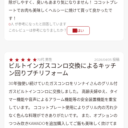
除がしやすく、臭いもあまり気になりません！ ココットプレ
ートでお肉も美味しくヘルシーに焼けて買って良かったで
す！
0
人 が参考になったと回答しています
このレビューは参考になりましたか？
はい
70代 男性
2026/04/05 投稿
ビルトインガスコンロ交換によるキッチ
ン回りプチリフォーム
30年強使い続けていたガスコンロをリンナイさんのグリル付
ガスビルトインコンロに交換しました。 高齢夫婦ゆえ、タイ
マー機能や音声によるアラーム機能等の安全装置機能を重宝
しています。 ココットプレート使用によりグリル内の汚れ少
なく色んな料理ができありがたいです。 また、オプションの
つつみ炊きKAMADOを追加購入してご飯も美味しく炊けてま