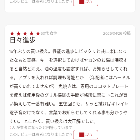
このレビューは参考になりましたか？
はい
60代 女性
2026/04/26 投稿
日々進歩
16年ぶりの買い換え。性能の進歩にビックリと共に楽になっ
たなぁと実感。キーを選択しておけばヤカンのお湯は沸騰す
ると自然と消え、油の温度も設定すれば、お知らせしてくれ
る。アプリを入れれば調理も可能とか…（年配者にはハードル
が高くいれてませんが） 魚焼きは、専用のココットプレート
を使えば使用後のグリル掃除の手間が格段に楽に→これが買
い換えして一番有難い。 五徳回りも、サッと拭けばキレイ✨
電子音だけでなく、言葉でお知らせしてくれる事も分かりや
すい。 とにかく、買い換えは大正解でした。
2
人 が参考になったと回答しています
このレビューは参考になりましたか？
はい