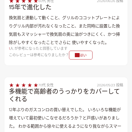
60代 男性
2026/06/26 投稿
15年で進化した
換気扇と連動して動くこと、グリルのココットプレートによ
りグリル内部が汚れなくなったこと、また同時に設置した換
気扇もスマッシャーで換気扇の奥に油がつきにくく、かつ掃
除がしやすくなったことでさらに 使いやすくなった。
1
人 が参考になったと回答しています
このレビューは参考になりましたか？
はい
70代 女性
2026/05/23 投稿
多機能で高齢者のうっかりをカバーして
くれる
12年ぶりのガスコンロの買い替えでした。 いろいろな機能が
増えていて最初使いこなせるだろうか？と戸惑いがありまし
た。 わかる範囲から徐々に使えるようになり我ながらスマー