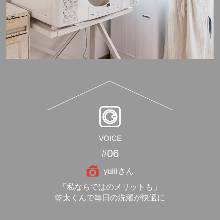
VOICE
#06
yuiiiさん
「私ならではのメリットも」
乾太くんで毎日の洗濯が快適に